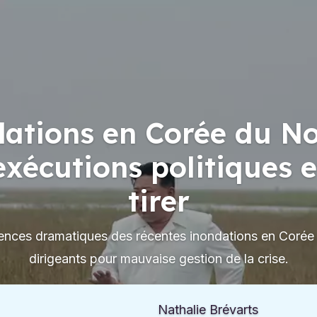
dations en Corée du Nor
xécutions politiques e
tirer
nces dramatiques des récentes inondations en Corée 
dirigeants pour mauvaise gestion de la crise.
Nathalie Brévarts