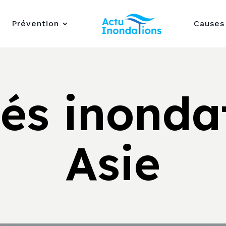
Prévention
Causes
tés inonda
Asie