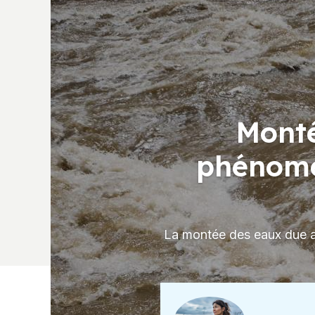
Monté
phénomè
La montée des eaux due au