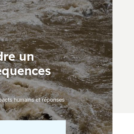
dre un
équences
mpacts humains et réponses