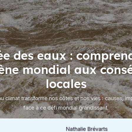
e des eaux : compren
ne mondial aux cons
locales
 climat transforme nos côtes et nos vies : causes, i
face à ce défi mondial grandissant.
Nathalie Brévarts