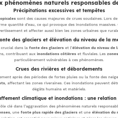
ux phénomènes naturels responsables de
Précipitations excessives et tempêtes
opicales
sont des causes majeures de crues soudaines. Lors de
orme quantité d’eau, ce qui provoque des inondations massives
vertissement et affecter aussi bien les zones urbaines que rurale
onte des glaciers et élévation du niveau de la m
 crucial dans la
fonte des glaciers
et l’
élévation du niveau de 
éans, contribuant aux
inondations côtières
et fluviales. Les
zones
particulièrement vulnérables à ces phénomènes.
Crues des rivières et débordements
ment après des périodes de fortes pluies ou la fonte des neige
nts
, affectant les zones riveraines. Ces inondations peuvent dét
dégâts humains et matériels.
ffement climatique et inondations : une relation 
ôle clé dans l’aggravation des phénomènes naturels responsabl
tenses
, une
fonte plus rapide des glaciers
et une
élévation du 