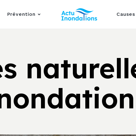
Prévention
Causes
s naturell
inondation