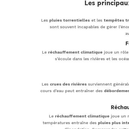
Les principa
Les
pluies torrentielles
et les
tempêtes tr
sont souvent incapables de gérer l’én
a
F
Le
réchauffement climatique
joue un rôle
s’écoule dans les rivières et les oc
Les
crues des rivières
surviennent générale
cours d’eau peut entraîner des
débordeme
Réchau
Le
réchauffement climatique
joue un r
températures entraîne des
pluies plus in