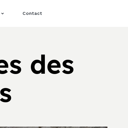
Contact
es des
s