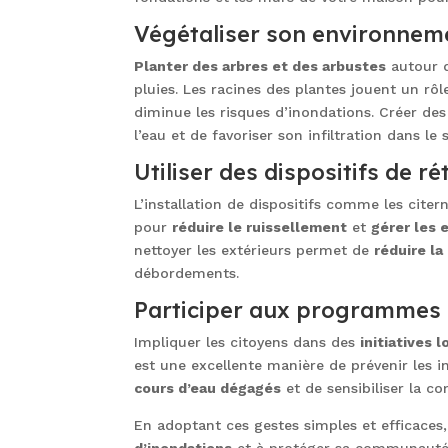
Végétaliser son environnem
Planter des arbres et des arbustes
autour d
pluies. Les racines des plantes jouent un rôl
diminue les risques d’inondations. Créer des
l’eau et de favoriser son infiltration dans le s
Utiliser des dispositifs de r
L’installation de dispositifs comme les citer
pour
réduire le ruissellement
et
gérer les 
nettoyer les extérieurs permet de
réduire la
débordements.
Participer aux programmes
Impliquer les citoyens dans des
initiatives 
est une excellente manière de prévenir les 
cours d’eau dégagés
et de sensibiliser la c
En adoptant ces gestes simples et efficaces
d’inondations
et à protéger sa communauté.