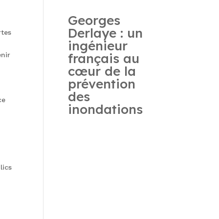
Georges
Derlaye : un
rtes
ingénieur
français au
enir
cœur de la
prévention
des
ce
inondations
lics