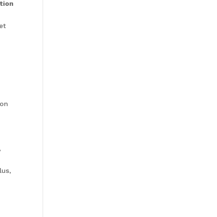
tion
et
ion
,
lus,