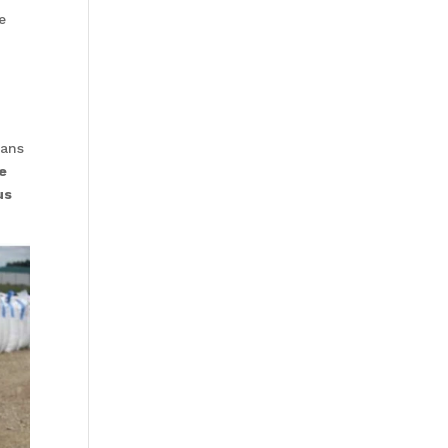
e
dans
ce
us