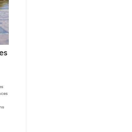
es
es
nces
ns