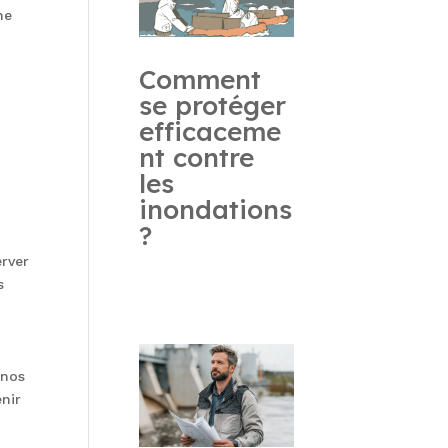
ne
r
Comment
se protéger
efficaceme
nt contre
les
inondations
?
erver
s
nos
enir