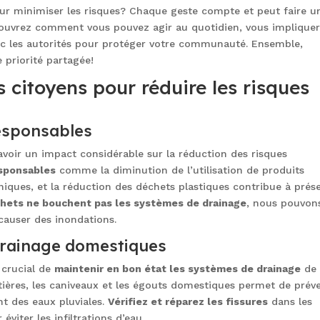
our minimiser les risques? Chaque geste compte et peut faire u
découvrez comment vous pouvez agir au quotidien, vous implique
avec les autorités pour protéger votre communauté. Ensemble,
 priorité partagée!
 citoyens pour réduire les risques
esponsables
avoir un impact considérable sur la réduction des risques
esponsables
comme la diminution de l’utilisation de produits
ques, et la réduction des déchets plastiques contribue à prés
hets ne bouchent pas les systèmes de drainage
, nous pouvon
causer des inondations.
 drainage domestiques
t crucial de
maintenir en bon état les systèmes de drainage
de 
tières, les caniveaux et les égouts domestiques permet de prév
t des eaux pluviales.
Vérifiez et réparez les fissures
dans les
viter les infiltrations d’eau.