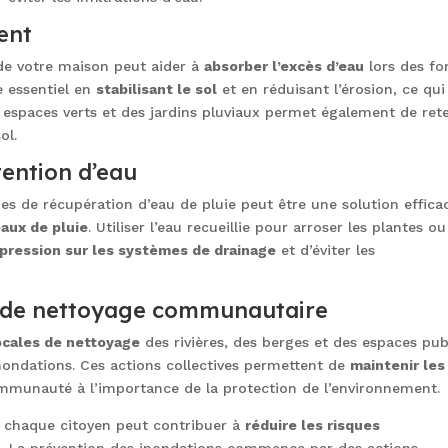
ent
e votre maison peut aider à
absorber l’excès d’eau
lors des fo
e essentiel en
stabilisant le sol
et en réduisant l’érosion, ce qui
 espaces verts et des jardins pluviaux permet également de ret
ol.
étention d’eau
nes de récupération d’eau de pluie peut être une solution effica
eaux de pluie
. Utiliser l’eau recueillie pour arroser les plantes ou
 pression sur les systèmes de drainage
et d’éviter les
 de nettoyage communautaire
locales de nettoyage
des rivières, des berges et des espaces pub
inondations. Ces actions collectives permettent de
maintenir les
ommunauté à l’importance de la protection de l’environnement.
, chaque citoyen peut contribuer à
réduire les risques
 La prévention des inondations commence par des actions