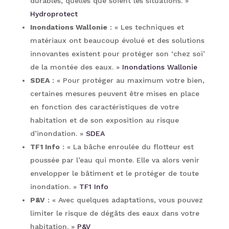
durables, quelles que soient les situations. »
Hydroprotect
Inondations Wallonie
: « Les techniques et
matériaux ont beaucoup évolué et des solutions
innovantes existent pour protéger son ‘chez soi’
de la montée des eaux. »
Inondations Wallonie
SDEA
: « Pour protéger au maximum votre bien,
certaines mesures peuvent être mises en place
en fonction des caractéristiques de votre
habitation et de son exposition au risque
d’inondation. »
SDEA
TF1 Info
: « La bâche enroulée du flotteur est
poussée par l’eau qui monte. Elle va alors venir
envelopper le bâtiment et le protéger de toute
inondation. »
TF1 Info
P&V
: « Avec quelques adaptations, vous pouvez
limiter le risque de dégâts des eaux dans votre
habitation. »
P&V