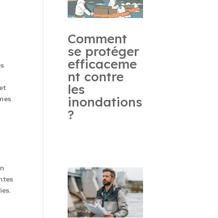
Comment
se protéger
efficaceme
es
nt contre
les
et
inondations
èmes
?
En
ntes
ies.