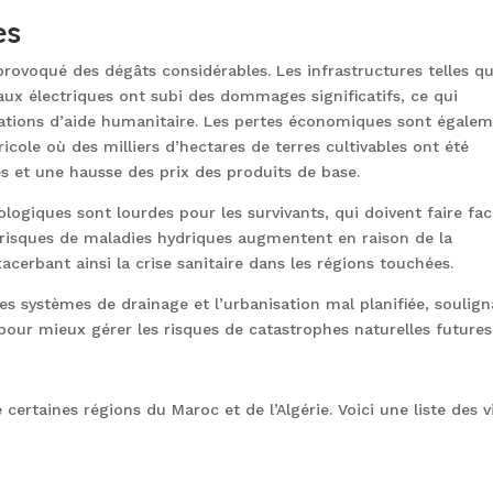
es
provoqué des dégâts considérables. Les infrastructures telles q
eaux électriques ont subi des dommages significatifs, ce qui
rations d’aide humanitaire. Les pertes économiques sont égale
ole où des milliers d’hectares de terres cultivables ont été
es et une hausse des prix des produits de base.
ogiques sont lourdes pour les survivants, qui doivent faire fac
s risques de maladies hydriques augmentent en raison de la
cerbant ainsi la crise sanitaire dans les régions touchées.
es systèmes de drainage et l’urbanisation mal planifiée, soulig
pour mieux gérer les risques de catastrophes naturelles futures
certaines régions du Maroc et de l’Algérie. Voici une liste des vi