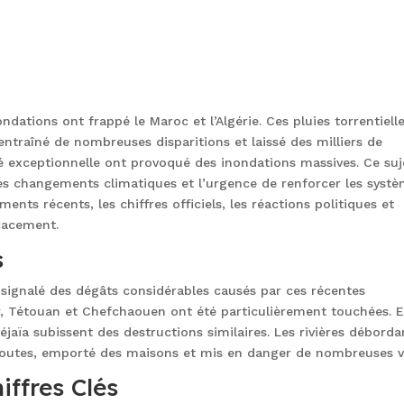
dations ont frappé le Maroc et l’Algérie. Ces pluies torrentiell
ntraîné de nombreuses disparitions et laissé des milliers de
té exceptionnelle ont provoqué des inondations massives. Ce suj
 des changements climatiques et l’urgence de renforcer les syst
ents récents, les chiffres officiels, les réactions politiques et
cacement.
s
 signalé des dégâts considérables causés par ces récentes
r, Tétouan et Chefchaouen ont été particulièrement touchées. 
Béjaïa subissent des destructions similaires. Les rivières déborda
 routes, emporté des maisons et mis en danger de nombreuses v
iffres Clés