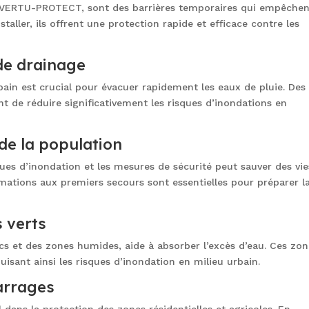
r VERTU-PROTECT, sont des barrières temporaires qui empêchen
nstaller, ils offrent une protection rapide et efficace contre les
de drainage
bain est crucial pour évacuer rapidement les eaux de pluie. Des
 de réduire significativement les risques d’inondations en
 de la population
ques d’inondation et les mesures de sécurité peut sauver des vie
mations aux premiers secours sont essentielles pour préparer l
 verts
rcs et des zones humides, aide à absorber l’excès d’eau. Ces zo
sant ainsi les risques d’inondation en milieu urbain.
arrages
 dans la protection des zones résidentielles et agricoles. En