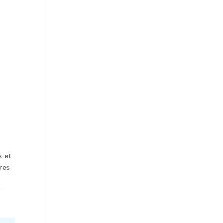
s et
res
r