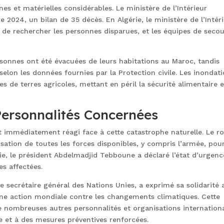
s et matérielles considérables. Le ministère de l’Intérieur
 2024, un bilan de 35 décès. En Algérie, le ministère de l’Intér
 de rechercher les personnes disparues, et les équipes de seco
sonnes ont été évacuées de leurs habitations au Maroc, tandis
 selon les données fournies par la Protection civile. Les inondat
s de terres agricoles, mettant en péril la sécurité alimentaire e
 Personnalités Concernées
 immédiatement réagi face à cette catastrophe naturelle. Le ro
tion de toutes les forces disponibles, y compris l’armée, pou
ie, le président Abdelmadjid Tebboune a déclaré l’état d’urgenc
s affectées.
le secrétaire général des Nations Unies, a exprimé sa solidarité 
’une action mondiale contre les changements climatiques. Cette
e nombreuses autres personnalités et organisations internationa
e et à des mesures préventives renforcées.