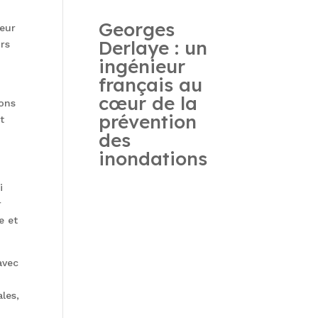
Georges
ieur
Derlaye : un
urs
ingénieur
français au
cœur de la
ions
prévention
t
des
inondations
i
r
e et
avec
les,