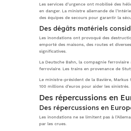
Les services d’urgence ont mobilisé des hél
en danger. La ministre allemande de l’Intérie
des équipes de secours pour garantir la sécu
Des dégâts matériels consi
Les inondations ont provoqué des destructio
emporté des maisons, des routes et diverses 
significatives.
La Deutsche Bahn, la compagnie ferroviaire 
ferroviaire. Les trains en provenance de St
Le ministre-président de la Bavière, Markus
100 millions d’euros pour aider les sinistrés.
Des répercussions en Eu
Des répercussions en Europ
Les inondations ne se limitent pas à l’Allem
par les crues.