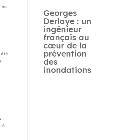
sins
Georges
Derlaye : un
ingénieur
français au
cœur de la
prévention
 été
des
s
inondations
s
t à