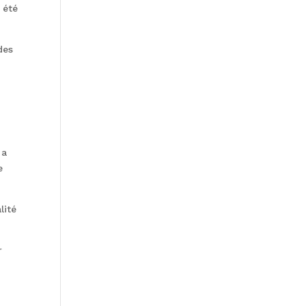
 été
des
 a
e
lité
r