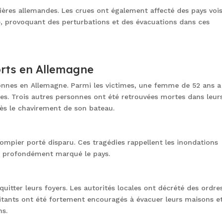
ières allemandes. Les crues ont également affecté des pays voi
uie, provoquant des perturbations et des évacuations dans ces
orts en Allemagne
onnes en Allemagne. Parmi les victimes, une femme de 52 ans a
es. Trois autres personnes ont été retrouvées mortes dans leur
rès le chavirement de son bateau.
ompier porté disparu. Ces tragédies rappellent les inondations
éjà profondément marqué le pays.
uitter leurs foyers. Les autorités locales ont décrété des ordre
abitants ont été fortement encouragés à évacuer leurs maisons e
ns.