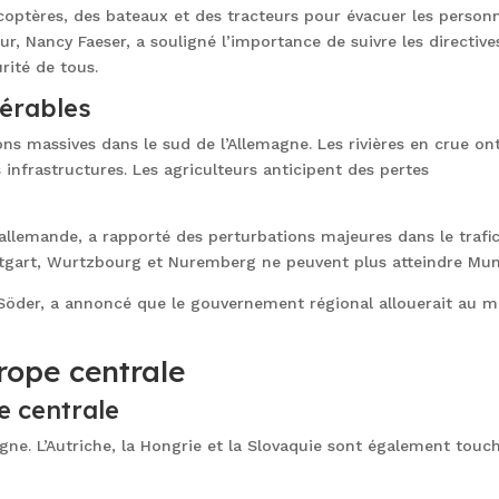
icoptères, des bateaux et des tracteurs pour évacuer les person
ur, Nancy Faeser, a souligné l’importance de suivre les directive
rité de tous.
dérables
ns massives dans le sud de l’Allemagne. Les rivières en crue on
infrastructures. Les agriculteurs anticipent des pertes
allemande, a rapporté des perturbations majeures dans le trafi
uttgart, Wurtzbourg et Nuremberg ne peuvent plus atteindre Mun
 Söder, a annoncé que le gouvernement régional allouerait au m
rope centrale
e centrale
agne. L’Autriche, la Hongrie et la Slovaquie sont également touc