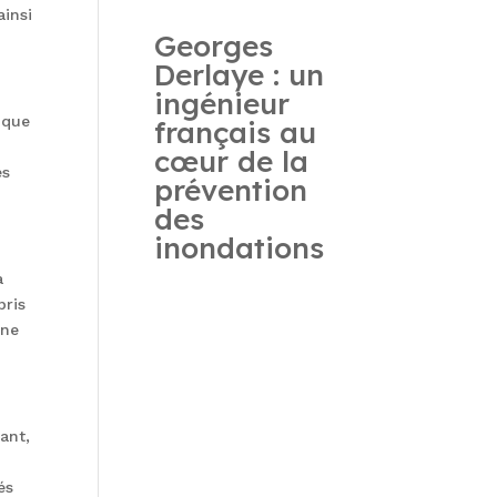
ainsi
Georges
Derlaye : un
ingénieur
 que
français au
cœur de la
es
prévention
des
inondations
a
pris
 ne
ant,
és