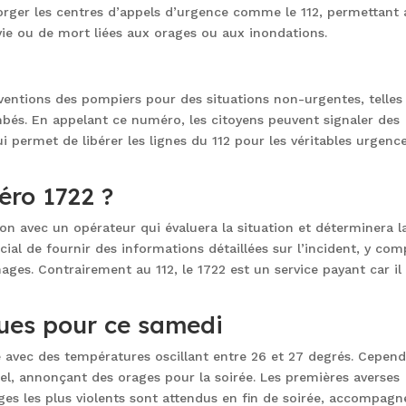
orger les centres d’appels d’urgence comme le 112, permettant 
vie ou de mort liées aux orages ou aux inondations.
rventions des pompiers pour des situations non-urgentes, telles
bés. En appelant ce numéro, les citoyens peuvent signaler des
i permet de libérer les lignes du 112 pour les véritables urgenc
éro 1722 ?
ion avec un opérateur qui évaluera la situation et déterminera l
ucial de fournir des informations détaillées sur l’incident, y com
ages. Contrairement au 112, le 1722 est un service payant car il
ques pour ce samedi
avec des températures oscillant entre 26 et 27 degrés. Cepend
el, annonçant des orages pour la soirée. Les premières averses
ges les plus violents sont attendus en fin de soirée, accompagn