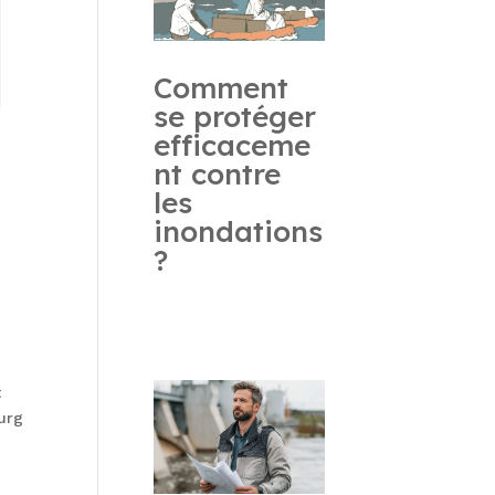
Comment
se protéger
efficaceme
nt contre
les
inondations
?
t
ourg