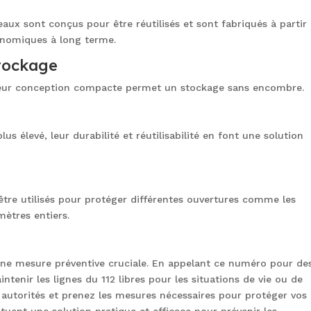
aux sont conçus pour être réutilisés et sont fabriqués à partir
onomiques à long terme.
stockage
t leur conception compacte permet un stockage sans encombre.
lus élevé, leur durabilité et réutilisabilité en font une solution
tre utilisés pour protéger différentes ouvertures comme les
mètres entiers.
une mesure préventive cruciale. En appelant ce numéro pour de
tenir les lignes du 112 libres pour les situations de vie ou de
es autorités et prenez les mesures nécessaires pour protéger vos
tuent une solution pratique et efficace pour prévenir les