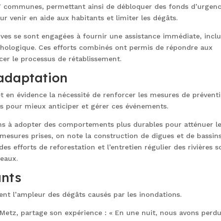
77 communes, permettant ainsi de débloquer des fonds d’urgenc
r venir en aide aux habitants et limiter les dégâts.
ives se sont engagées à fournir une assistance immédiate, incl
ychologique. Ces efforts combinés ont permis de répondre aux
er le processus de rétablissement.
’adaptation
 en évidence la nécessité de renforcer les mesures de préventi
urs pour mieux anticiper et gérer ces événements.
ens à adopter des comportements plus durables pour atténuer l
mesures prises, on note la construction de digues et de bassin
es efforts de reforestation et l’entretien régulier des rivières s
eaux.
ants
ent l’ampleur des dégâts causés par les inondations.
etz, partage son expérience : « En une nuit, nous avons perd