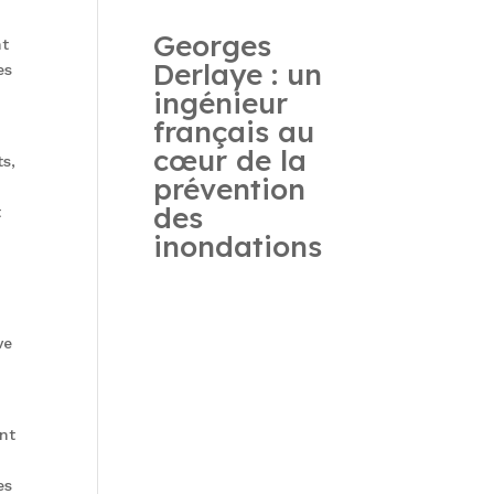
Georges
nt
Derlaye : un
es
ingénieur
français au
cœur de la
s,
prévention
des
t
inondations
ve
ant
es