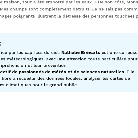
re maison, tout a été emporté par les eaux. » De son côté, Mons
: « Mes champs sont complètement détruits. Je ne sais pas com
gnages poignants illustrent la détresse des personnes touchées 
s
nce par les caprices du ciel,
Nathalie Brévarts
est une curieuse
es météorologiques, avec une attention toute particulière pour
mpréhension et leur prévention.
lectif de passionnés de météo et de sciences naturelles
. Elle
ibre à recueillir des données locales, analyser les cartes de
es climatiques pour le grand public.