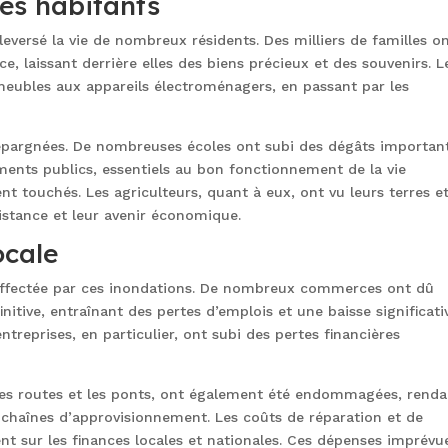
es habitants
eversé la vie de nombreux résidents. Des milliers de familles o
e, laissant derrière elles des biens précieux et des souvenirs. L
 meubles aux appareils électroménagers, en passant par les
 épargnées. De nombreuses écoles ont subi des dégâts important
iments publics, essentiels au bon fonctionnement de la vie
touchés. Les agriculteurs, quant à eux, ont vu leurs terres e
istance et leur avenir économique.
ocale
 affectée par ces inondations. De nombreux commerces ont dû
nitive, entraînant des pertes d’emplois et une baisse significati
ntreprises, en particulier, ont subi des pertes financières
e les routes et les ponts, ont également été endommagées, rend
s chaînes d’approvisionnement. Les coûts de réparation et de
nt sur les finances locales et nationales. Ces dépenses imprévu