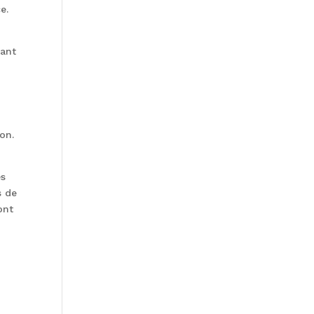
e.
uant
on.
es
s de
ont
u