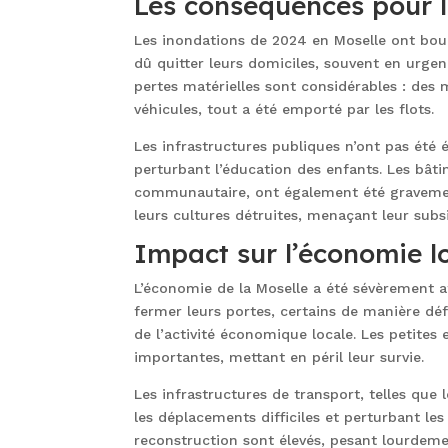
Les conséquences pour l
Les inondations de 2024 en Moselle ont boul
dû quitter leurs domiciles, souvent en urgenc
pertes matérielles sont considérables : des
véhicules, tout a été emporté par les flots.
Les infrastructures publiques n’ont pas été
perturbant l’éducation des enfants. Les bât
communautaire, ont également été gravement 
leurs cultures détruites, menaçant leur subs
Impact sur l’économie l
L’économie de la Moselle a été sévèrement
fermer leurs portes, certains de manière défi
de l’activité économique locale. Les petites e
importantes, mettant en péril leur survie.
Les infrastructures de transport, telles qu
les déplacements difficiles et perturbant le
reconstruction sont élevés, pesant lourdeme