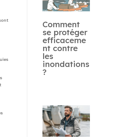
sont
Comment
se protéger
efficaceme
nt contre
les
uies
inondations
?
es
t
es